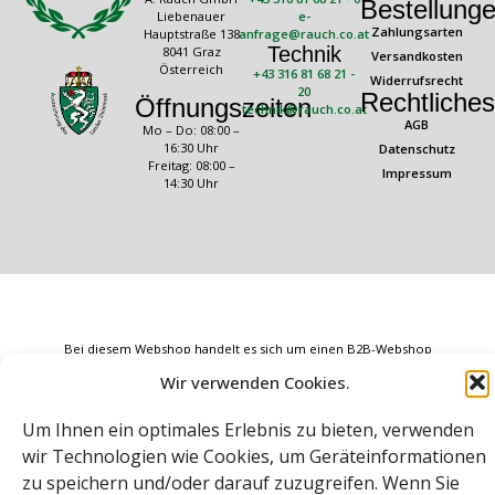
Bestellung
Liebenauer
e-
Zahlungsarten
Hauptstraße 138
anfrage@rauch.co.at
Technik
8041 Graz
Versandkosten
Österreich
+43 316 81 68 21 -
Widerrufsrecht
20
Rechtliches
Öffnungszeiten
technik@rauch.co.at
AGB
Mo – Do: 08:00 –
16:30 Uhr
Datenschutz
Freitag: 08:00 –
Impressum
14:30 Uhr
Bei diesem Webshop handelt es sich um einen B2B-Webshop
Wir verwenden Cookies.
A. Rauch GmbH – Ihr Experte aus Österreich für Waagen, Eich- &
Kalibrierservice, Sprühnebel-Zerstäubungstechnik und
Lebensmittelmaschinen.
Um Ihnen ein optimales Erlebnis zu bieten, verwenden
Sämtliche Angebote der A. Rauch GmbH richten sich nicht an Verbraucher,
wir Technologien wie Cookies, um Geräteinformationen
sondern ausschließlich an gewerbliche Kunden, Institutionen, Kommunen
usw. aus Österreich, Deutschland und der Schweiz (weitere Länder auf
zu speichern und/oder darauf zuzugreifen. Wenn Sie
Anfrage).