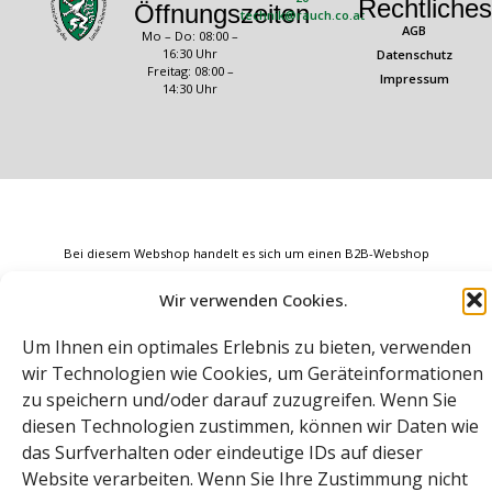
Rechtliches
Öffnungszeiten
technik@rauch.co.at
AGB
Mo – Do: 08:00 –
16:30 Uhr
Datenschutz
Freitag: 08:00 –
Impressum
14:30 Uhr
Bei diesem Webshop handelt es sich um einen B2B-Webshop
A. Rauch GmbH – Ihr Experte aus Österreich für Waagen, Eich- &
Wir verwenden Cookies.
Kalibrierservice, Sprühnebel-Zerstäubungstechnik und
Lebensmittelmaschinen.
Sämtliche Angebote der A. Rauch GmbH richten sich nicht an Verbraucher,
Um Ihnen ein optimales Erlebnis zu bieten, verwenden
sondern ausschließlich an gewerbliche Kunden, Institutionen, Kommunen
wir Technologien wie Cookies, um Geräteinformationen
usw. aus Österreich, Deutschland und der Schweiz (weitere Länder auf
Anfrage).
zu speichern und/oder darauf zuzugreifen. Wenn Sie
Alle Preisangaben zzgl. MwSt. und zzgl. Versandkosten
diesen Technologien zustimmen, können wir Daten wie
© A. Rauch GmbH 2026
das Surfverhalten oder eindeutige IDs auf dieser
Website verarbeiten. Wenn Sie Ihre Zustimmung nicht