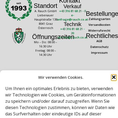
Kontakt
Standort
Verkauf
A. Rauch GmbH
+43 316 81 68 21 - 0
Bestellung
Liebenauer
e-
Zahlungsarten
Hauptstraße 138
anfrage@rauch.co.at
Technik
8041 Graz
Versandkosten
Österreich
+43 316 81 68 21 -
Widerrufsrecht
20
Rechtliches
Öffnungszeiten
technik@rauch.co.at
AGB
Mo – Do: 08:00 –
16:30 Uhr
Datenschutz
Freitag: 08:00 –
Impressum
14:30 Uhr
Wir verwenden Cookies.
Um Ihnen ein optimales Erlebnis zu bieten, verwenden
wir Technologien wie Cookies, um Geräteinformationen
Bei diesem Webshop handelt es sich um einen B2B-Webshop
zu speichern und/oder darauf zuzugreifen. Wenn Sie
A. Rauch GmbH – Ihr Experte aus Österreich für Waagen, Eich- &
diesen Technologien zustimmen, können wir Daten wie
Kalibrierservice, Sprühnebel-Zerstäubungstechnik und
Lebensmittelmaschinen.
das Surfverhalten oder eindeutige IDs auf dieser
Sämtliche Angebote der A. Rauch GmbH richten sich nicht an Verbraucher,