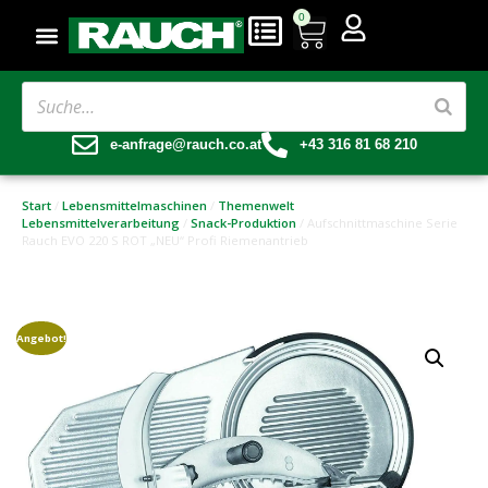
0
e-anfrage@rauch.co.at
+43 316 81 68 210
Start
/
Lebensmittelmaschinen
/
Themenwelt
Lebensmittelverarbeitung
/
Snack-Produktion
/ Aufschnittmaschine Serie
Rauch EVO 220 S ROT „NEU“ Profi Riemenantrieb
Angebot!