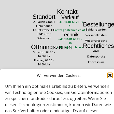
Kontakt
Standort
Verkauf
A. Rauch GmbH
+43 316 81 68 21 - 0
Bestellung
Liebenauer
e-
Zahlungsarten
Hauptstraße 138
anfrage@rauch.co.at
Technik
8041 Graz
Versandkosten
Österreich
+43 316 81 68 21 -
Widerrufsrecht
20
Rechtliches
Öffnungszeiten
technik@rauch.co.at
AGB
Mo – Do: 08:00 –
16:30 Uhr
Datenschutz
Freitag: 08:00 –
Impressum
14:30 Uhr
Wir verwenden Cookies.
Um Ihnen ein optimales Erlebnis zu bieten, verwenden
wir Technologien wie Cookies, um Geräteinformationen
zu speichern und/oder darauf zuzugreifen. Wenn Sie
Bei diesem Webshop handelt es sich um einen B2B-Webshop
diesen Technologien zustimmen, können wir Daten wie
das Surfverhalten oder eindeutige IDs auf dieser
A. Rauch GmbH – Ihr Experte aus Österreich für Waagen, Eich- &