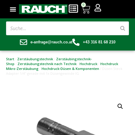
0
e-anfrage@rauch.co.at
+43 316 81 68 210
Start
/
Zerstäubungstechnik
/
Zerstäubingstechnik-
Shop
/
Zerstäubungstechnik nach Technik
/
Hochdruck
/
Hochdruck
Mikro-Zerstäubung
/
Hochdruck-Düsen & Komponenten
/ Düsen Steck
Adapter 1/4″ gerade mit 1x Düsengewinde IG