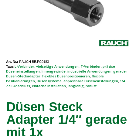
Art. Nr.:
RAUCH BE.PC0183
L-Verbinder
vielseitige Anwendungen
T-Verbinder
präzise
Tags
,
,
,
Düseneinstellungen
Innengewinde
industrielle Anwendungen
gerader
,
,
,
Düsen-Steckadapter
flexibles Düsenpositionieren
flexible
,
,
Positionierungen
Düsensysteme
anpassbare Düseneinstellungen
1/4
,
,
,
Zoll Anschluss
einfache Installation
langlebig
robust
,
,
,
Düsen Steck
Adapter 1/4″ gerade
mit 1x