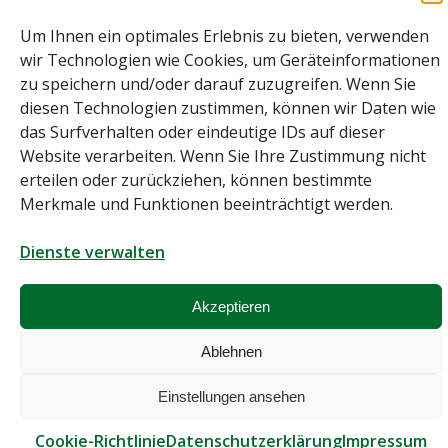
Bei diesem Webshop handelt es sich um einen B2B-Webshop
Um Ihnen ein optimales Erlebnis zu bieten, verwenden
A. Rauch GmbH – Ihr Experte aus Österreich für Waagen, Eich- &
wir Technologien wie Cookies, um Geräteinformationen
Kalibrierservice, Sprühnebel-Zerstäubungstechnik und
Lebensmittelmaschinen.
zu speichern und/oder darauf zuzugreifen. Wenn Sie
Sämtliche Angebote der A. Rauch GmbH richten sich nicht an Verbraucher,
diesen Technologien zustimmen, können wir Daten wie
sondern ausschließlich an gewerbliche Kunden, Institutionen, Kommunen
usw. aus Österreich, Deutschland und der Schweiz (weitere Länder auf
das Surfverhalten oder eindeutige IDs auf dieser
Anfrage).
Website verarbeiten. Wenn Sie Ihre Zustimmung nicht
Alle Preisangaben zzgl. MwSt. und zzgl. Versandkosten
erteilen oder zurückziehen, können bestimmte
© A. Rauch GmbH 2026
Merkmale und Funktionen beeinträchtigt werden.
Dienste verwalten
Akzeptieren
Ablehnen
Einstellungen ansehen
Cookie-Richtlinie
Datenschutzerklärung
Impressum