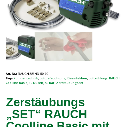
Art. Nr.:
RAUCH.BE.HD-50-10
Pumpentechnik
Luftbefeuchtung
Desinfektion
Luftkühlung
RAUCH
Tags
,
,
,
,
Coolline Basic
10 Düsen
50 Bar
Zerstäubungsset
,
,
,
Zerstäubungs
„SET“ RAUCH
Coolline Basic mit