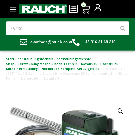
0
e-anfrage@rauch.co.at
+43 316 81 68 210
Start
/
Zerstäubungstechnik
/
Zerstäubingstechnik-
Shop
/
Zerstäubungstechnik nach Technik
/
Hochdruck
/
Hochdruck
Mikro-Zerstäubung
/
Hochdruck-Komplett-Set-Angebote
/ Zerstäubungs
„SET“ RAUCH Coolline Basic mit 10 Düsen und 50 Bar Pumpentechnik Basic
Kühlen – Befeuchten – Desinfektion