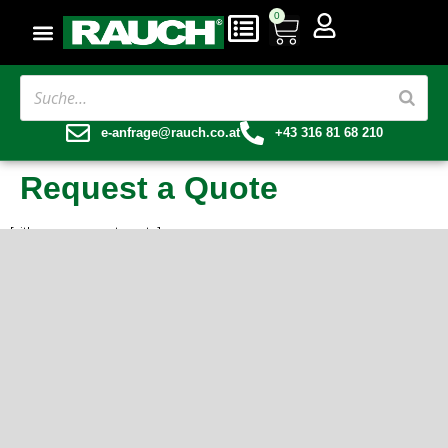
0
e-anfrage@rauch.co.at
+43 316 81 68 210
Request a Quote
[yith_ywraq_request_quote]