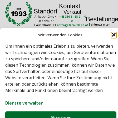
Kontakt
Standort
Verkauf
A. Rauch GmbH
+43 316 81 68 21 - 0
Bestellung
Liebenauer
e-
Zahlungsarten
Hauptstraße 138
anfrage@rauch.co.at
Technik
8041 Graz
Versandkosten
Österreich
Wir verwenden Cookies.
+43 316 81 68 21 -
Widerrufsrecht
20
Rechtliches
Öffnungszeiten
technik@rauch.co.at
Um Ihnen ein optimales Erlebnis zu bieten, verwenden
AGB
Mo – Do: 08:00 –
wir Technologien wie Cookies, um Geräteinformationen
16:30 Uhr
Datenschutz
Freitag: 08:00 –
zu speichern und/oder darauf zuzugreifen. Wenn Sie
Impressum
14:30 Uhr
diesen Technologien zustimmen, können wir Daten wie
das Surfverhalten oder eindeutige IDs auf dieser
Website verarbeiten. Wenn Sie Ihre Zustimmung nicht
erteilen oder zurückziehen, können bestimmte
Merkmale und Funktionen beeinträchtigt werden.
Bei diesem Webshop handelt es sich um einen B2B-Webshop
Dienste verwalten
A. Rauch GmbH – Ihr Experte aus Österreich für Waagen, Eich- &
Kalibrierservice, Sprühnebel-Zerstäubungstechnik und
Lebensmittelmaschinen.
Akzeptieren