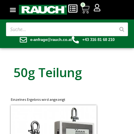
0
e-anfrage@rauch.co.at
+43 316 81 68 210
50g Teilung
Einzelnes Ergebnis wird angezeigt