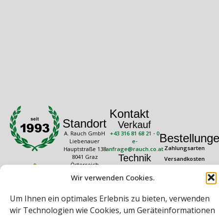
Kontakt
Standort
Verkauf
A. Rauch GmbH
+43 316 81 68 21 - 0
Bestellung
Liebenauer
e-
Zahlungsarten
Hauptstraße 138
anfrage@rauch.co.at
Technik
8041 Graz
Versandkosten
Österreich
+43 316 81 68 21 -
Widerrufsrecht
20
Wir verwenden Cookies.
Rechtliches
Öffnungszeiten
technik@rauch.co.at
AGB
Mo – Do: 08:00 –
Um Ihnen ein optimales Erlebnis zu bieten, verwenden
16:30 Uhr
Datenschutz
Freitag: 08:00 –
wir Technologien wie Cookies, um Geräteinformationen
Impressum
14:30 Uhr