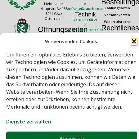
Bestellung
Liebenauer
e-
Zahlungsarten
Hauptstraße 138
anfrage@rauch.co.at
Technik
8041 Graz
Versandkosten
Österreich
+43 316 81 68 21 -
Widerrufsrecht
20
Rechtliches
Öffnungszeiten
technik@rauch.co.at
AGB
Mo – Do: 08:00 –
Wir verwenden Cookies.
16:30 Uhr
Datenschutz
Freitag: 08:00 –
Impressum
14:30 Uhr
Um Ihnen ein optimales Erlebnis zu bieten, verwenden
wir Technologien wie Cookies, um Geräteinformationen
zu speichern und/oder darauf zuzugreifen. Wenn Sie
diesen Technologien zustimmen, können wir Daten wie
das Surfverhalten oder eindeutige IDs auf dieser
Website verarbeiten. Wenn Sie Ihre Zustimmung nicht
Bei diesem Webshop handelt es sich um einen B2B-Webshop
erteilen oder zurückziehen, können bestimmte
Merkmale und Funktionen beeinträchtigt werden.
A. Rauch GmbH – Ihr Experte aus Österreich für Waagen, Eich- &
Kalibrierservice, Sprühnebel-Zerstäubungstechnik und
Lebensmittelmaschinen.
Dienste verwalten
Sämtliche Angebote der A. Rauch GmbH richten sich nicht an Verbraucher,
sondern ausschließlich an gewerbliche Kunden, Institutionen, Kommunen
usw. aus Österreich, Deutschland und der Schweiz (weitere Länder auf
Anfrage).
Akzeptieren