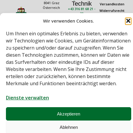
Technik
8041 Graz
Versandkosten
Österreich
+43 316 81 68 21 -
Widerrufsrecht
20
Rechtliches
Öffnungszeiten
technik@rauch.co.at
Wir verwenden Cookies.
AGB
Mo – Do: 08:00 –
16:30 Uhr
Datenschutz
Um Ihnen ein optimales Erlebnis zu bieten, verwenden
Freitag: 08:00 –
Impressum
14:30 Uhr
wir Technologien wie Cookies, um Geräteinformationen
zu speichern und/oder darauf zuzugreifen. Wenn Sie
diesen Technologien zustimmen, können wir Daten wie
das Surfverhalten oder eindeutige IDs auf dieser
Website verarbeiten. Wenn Sie Ihre Zustimmung nicht
erteilen oder zurückziehen, können bestimmte
Merkmale und Funktionen beeinträchtigt werden.
Bei diesem Webshop handelt es sich um einen B2B-Webshop
A. Rauch GmbH – Ihr Experte aus Österreich für Waagen, Eich- &
Kalibrierservice, Sprühnebel-Zerstäubungstechnik und
Dienste verwalten
Lebensmittelmaschinen.
Sämtliche Angebote der A. Rauch GmbH richten sich nicht an Verbraucher,
sondern ausschließlich an gewerbliche Kunden, Institutionen, Kommunen
Akzeptieren
usw. aus Österreich, Deutschland und der Schweiz (weitere Länder auf
Anfrage).
Alle Preisangaben zzgl. MwSt. und zzgl. Versandkosten
Ablehnen