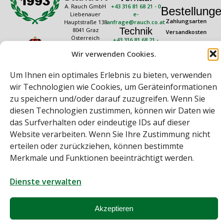
A. Rauch GmbH
+43 316 81 68 21 - 0
Bestellung
Liebenauer
e-
Zahlungsarten
Hauptstraße 138
anfrage@rauch.co.at
Technik
8041 Graz
Versandkosten
Österreich
+43 316 81 68 21 -
Widerrufsrecht
20
Rechtliches
Öffnungszeiten
Wir verwenden Cookies.
technik@rauch.co.at
AGB
Mo – Do: 08:00 –
16:30 Uhr
Um Ihnen ein optimales Erlebnis zu bieten, verwenden
Datenschutz
Freitag: 08:00 –
Impressum
wir Technologien wie Cookies, um Geräteinformationen
14:30 Uhr
zu speichern und/oder darauf zuzugreifen. Wenn Sie
diesen Technologien zustimmen, können wir Daten wie
das Surfverhalten oder eindeutige IDs auf dieser
Website verarbeiten. Wenn Sie Ihre Zustimmung nicht
erteilen oder zurückziehen, können bestimmte
Merkmale und Funktionen beeinträchtigt werden.
Bei diesem Webshop handelt es sich um einen B2B-Webshop
A. Rauch GmbH – Ihr Experte aus Österreich für Waagen, Eich- &
Dienste verwalten
Kalibrierservice, Sprühnebel-Zerstäubungstechnik und
Lebensmittelmaschinen.
Sämtliche Angebote der A. Rauch GmbH richten sich nicht an Verbraucher,
Akzeptieren
sondern ausschließlich an gewerbliche Kunden, Institutionen, Kommunen
usw. aus Österreich, Deutschland und der Schweiz (weitere Länder auf