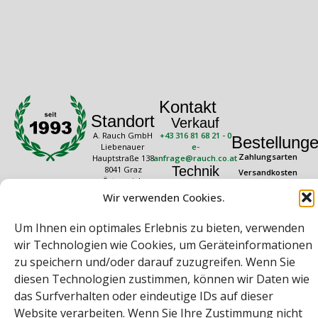
Kontakt
Standort
Verkauf
A. Rauch GmbH
+43 316 81 68 21 - 0
Bestellung
Liebenauer
e-
Zahlungsarten
Hauptstraße 138
anfrage@rauch.co.at
Technik
8041 Graz
Versandkosten
Österreich
+43 316 81 68 21 -
Widerrufsrecht
20
Wir verwenden Cookies.
Rechtliches
Öffnungszeiten
technik@rauch.co.at
AGB
Mo – Do: 08:00 –
Um Ihnen ein optimales Erlebnis zu bieten, verwenden
16:30 Uhr
Datenschutz
Freitag: 08:00 –
wir Technologien wie Cookies, um Geräteinformationen
Impressum
14:30 Uhr
zu speichern und/oder darauf zuzugreifen. Wenn Sie
diesen Technologien zustimmen, können wir Daten wie
das Surfverhalten oder eindeutige IDs auf dieser
Website verarbeiten. Wenn Sie Ihre Zustimmung nicht