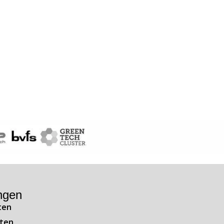
ngen
ten
ten