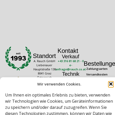
Kontakt
Standort
Verkauf
A. Rauch GmbH
+43 316 81 68 21 - 0
Bestellung
Liebenauer
e-
Zahlungsarten
Hauptstraße 138
anfrage@rauch.co.at
Technik
8041 Graz
Versandkosten
Österreich
+43 316 81 68 21 -
Widerrufsrecht
20
Wir verwenden Cookies.
Rechtliches
Öffnungszeiten
technik@rauch.co.at
AGB
Mo – Do: 08:00 –
Um Ihnen ein optimales Erlebnis zu bieten, verwenden
16:30 Uhr
Datenschutz
Freitag: 08:00 –
wir Technologien wie Cookies, um Geräteinformationen
Impressum
14:30 Uhr
zu speichern und/oder darauf zuzugreifen. Wenn Sie
diesen Technologien zustimmen, können wir Daten wie