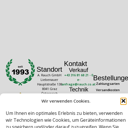
Kontakt
Standort
Verkauf
A. Rauch GmbH
+43 316 81 68 21 - 0
Bestellung
Liebenauer
e-
Zahlungsarten
Hauptstraße 138
anfrage@rauch.co.at
Technik
8041 Graz
Versandkosten
Österreich
+43 316 81 68 21 -
Widerrufsrecht
20
Wir verwenden Cookies.
Rechtliches
Öffnungszeiten
technik@rauch.co.at
AGB
Mo – Do: 08:00 –
Um Ihnen ein optimales Erlebnis zu bieten, verwenden
16:30 Uhr
Datenschutz
Freitag: 08:00 –
wir Technologien wie Cookies, um Geräteinformationen
Impressum
14:30 Uhr
zu speichern und/oder darauf zuzugreifen. Wenn Sie