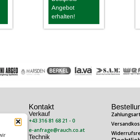
Angebot
erhalten!
Kontakt
Bestellu
Verkauf
Zahlungsar
+43 316 81 68 21 - 0
ße 138
Versandkos
e-anfrage@rauch.co.at
Widerrufsr
wir
Technik