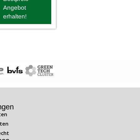
Angebot
erhalten!
ngen
ten
ten
echt