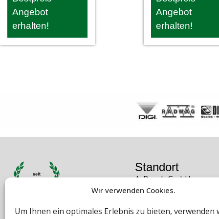
Angebot
Angebot
erhalten!
erhalten!
Standort
A. Rauch GmbH
Wir verwenden Cookies.
Liebenauer Hauptstra
8041 Graz
Um Ihnen ein optimales Erlebnis zu bieten, verwenden 
Österreich