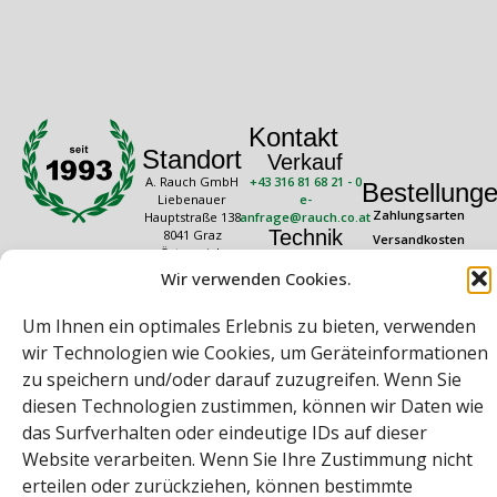
Kontakt
Standort
Verkauf
A. Rauch GmbH
+43 316 81 68 21 - 0
Bestellung
Liebenauer
e-
Zahlungsarten
Hauptstraße 138
anfrage@rauch.co.at
Technik
8041 Graz
Versandkosten
Österreich
+43 316 81 68 21 -
Widerrufsrecht
20
Wir verwenden Cookies.
Rechtliches
Öffnungszeiten
technik@rauch.co.at
AGB
Mo – Do: 08:00 –
Um Ihnen ein optimales Erlebnis zu bieten, verwenden
16:30 Uhr
Datenschutz
wir Technologien wie Cookies, um Geräteinformationen
Freitag: 08:00 –
Impressum
14:30 Uhr
zu speichern und/oder darauf zuzugreifen. Wenn Sie
diesen Technologien zustimmen, können wir Daten wie
das Surfverhalten oder eindeutige IDs auf dieser
Website verarbeiten. Wenn Sie Ihre Zustimmung nicht
erteilen oder zurückziehen, können bestimmte