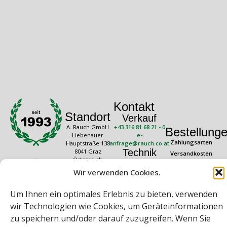
Kontakt
Standort
Verkauf
A. Rauch GmbH
+43 316 81 68 21 - 0
Bestellung
Liebenauer
e-
Zahlungsarten
Hauptstraße 138
anfrage@rauch.co.at
Technik
8041 Graz
Versandkosten
Österreich
+43 316 81 68 21 -
Widerrufsrecht
20
Wir verwenden Cookies.
Rechtliches
Öffnungszeiten
technik@rauch.co.at
AGB
Mo – Do: 08:00 –
Um Ihnen ein optimales Erlebnis zu bieten, verwenden
16:30 Uhr
Datenschutz
Freitag: 08:00 –
wir Technologien wie Cookies, um Geräteinformationen
Impressum
14:30 Uhr
zu speichern und/oder darauf zuzugreifen. Wenn Sie