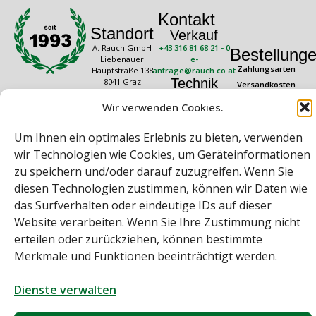
Kontakt
Standort
Verkauf
A. Rauch GmbH
+43 316 81 68 21 - 0
Bestellung
Liebenauer
e-
Zahlungsarten
Hauptstraße 138
anfrage@rauch.co.at
Technik
8041 Graz
Versandkosten
Österreich
+43 316 81 68 21 -
Widerrufsrecht
Wir verwenden Cookies.
20
Rechtliches
Öffnungszeiten
technik@rauch.co.at
AGB
Mo – Do: 08:00 –
Um Ihnen ein optimales Erlebnis zu bieten, verwenden
16:30 Uhr
Datenschutz
wir Technologien wie Cookies, um Geräteinformationen
Freitag: 08:00 –
Impressum
14:30 Uhr
zu speichern und/oder darauf zuzugreifen. Wenn Sie
diesen Technologien zustimmen, können wir Daten wie
das Surfverhalten oder eindeutige IDs auf dieser
Website verarbeiten. Wenn Sie Ihre Zustimmung nicht
erteilen oder zurückziehen, können bestimmte
Merkmale und Funktionen beeinträchtigt werden.
Bei diesem Webshop handelt es sich um einen B2B-Webshop
Dienste verwalten
A. Rauch GmbH – Ihr Experte aus Österreich für Waagen, Eich- &
Kalibrierservice, Sprühnebel-Zerstäubungstechnik und
Lebensmittelmaschinen.