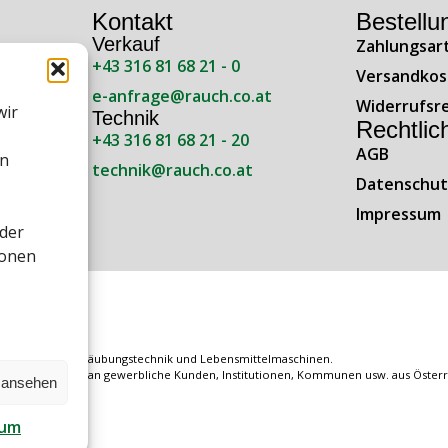
Kontakt
Bestellu
Verkauf
Zahlungsar
+43 316 81 68 21 - 0
ße 138
Versandkos
e-anfrage@rauch.co.at
Widerrufsr
wir
Technik
Rechtlic
+43 316 81 68 21 - 20
AGB
en
technik@rauch.co.at
 Uhr
Datenschut
Uhr
Impressum
oder
ionen
, Sprühnebel-Zerstäubungstechnik und Lebensmittelmaschinen.
 ausschließlich an gewerbliche Kunden, Institutionen, Kommunen usw. aus Österre
n ansehen
sum