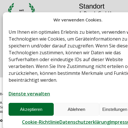
Standort
A. Rauch GmbH
Wir verwenden Cookies.
Liebenauer Hauptstra
8041 Graz
Um Ihnen ein optimales Erlebnis zu bieten, verwenden 
Österreich
Technologien wie Cookies, um Geräteinformationen zu
Öffnungszeiten
speichern und/oder darauf zuzugreifen. Wenn Sie dies
Mo – Do: 08:00 – 16:30
Technologien zustimmen, können wir Daten wie das
Freitag: 08:00 – 14:30 
Surfverhalten oder eindeutige IDs auf dieser Website
verarbeiten. Wenn Sie Ihre Zustimmung nicht erteilen 
zurückziehen, können bestimmte Merkmale und Funkt
beeinträchtigt werden.
Dienste verwalten
Bei diesem Webshop handelt es sich um einen B2B-Webshop
A. Rauch GmbH – Ihr Experte aus Österreich für Waagen, Eich- & Kalibrierservice
Sämtliche Angebote der A. Rauch GmbH richten sich nicht an Verbraucher, sondern
Akzeptieren
Ablehnen
Einstellunge
Alle Preisangaben zzgl. MwSt. und zzgl. Versandkosten
© A. Rauch GmbH 2026
Cookie-Richtlinie
Datenschutzerklärung
Impres