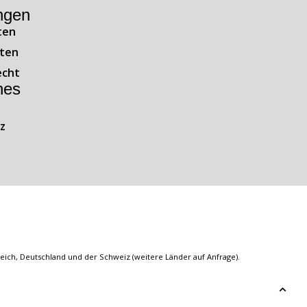
ngen
ten
ten
echt
hes
z
ich, Deutschland und der Schweiz (weitere Länder auf Anfrage).