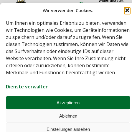
Widerrufsrecht
20
Rechtliches
Öffnungszeiten
technik@rauch.co.at
Wir verwenden Cookies.
AGB
Mo – Do: 08:00 –
16:30 Uhr
Datenschutz
Um Ihnen ein optimales Erlebnis zu bieten, verwenden
Freitag: 08:00 –
Impressum
14:30 Uhr
wir Technologien wie Cookies, um Geräteinformationen
zu speichern und/oder darauf zuzugreifen. Wenn Sie
diesen Technologien zustimmen, können wir Daten wie
das Surfverhalten oder eindeutige IDs auf dieser
Website verarbeiten. Wenn Sie Ihre Zustimmung nicht
erteilen oder zurückziehen, können bestimmte
Merkmale und Funktionen beeinträchtigt werden.
Bei diesem Webshop handelt es sich um einen B2B-Webshop
A. Rauch GmbH – Ihr Experte aus Österreich für Waagen, Eich- &
Dienste verwalten
Kalibrierservice, Sprühnebel-Zerstäubungstechnik und
Lebensmittelmaschinen.
Sämtliche Angebote der A. Rauch GmbH richten sich nicht an Verbraucher,
sondern ausschließlich an gewerbliche Kunden, Institutionen, Kommunen
Akzeptieren
usw. aus Österreich, Deutschland und der Schweiz (weitere Länder auf
Anfrage).
Alle Preisangaben zzgl. MwSt. und zzgl. Versandkosten
Ablehnen
© A. Rauch GmbH 2026
Einstellungen ansehen