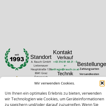
Kontakt
Standort
Verkauf
A. Rauch GmbH
+43 316 81 68 21 - 0
Bestellung
Liebenauer
e-
Zahlungsarten
Hauptstraße 138
anfrage@rauch.co.at
Technik
8041 Graz
Versandkosten
Österreich
+43 316 81 68 21 -
Widerrufsrecht
20
Wir verwenden Cookies.
Rechtliches
Öffnungszeiten
technik@rauch.co.at
AGB
Mo – Do: 08:00 –
Um Ihnen ein optimales Erlebnis zu bieten, verwenden
16:30 Uhr
Datenschutz
Freitag: 08:00 –
wir Technologien wie Cookies, um Geräteinformationen
Impressum
14:30 Uhr
zu speichern und/oder darauf zuzugreifen. Wenn Sie