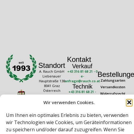
Kontakt
Standort
Verkauf
A. Rauch GmbH
+43 316 81 68 21 - 0
Bestellung
Liebenauer
e-
Zahlungsarten
Hauptstraße 138
anfrage@rauch.co.at
Technik
8041 Graz
Versandkosten
Österreich
+43 316 81 68 21 -
Widerrufsrecht
20
Rechtliches
Öffnungszeiten
technik@rauch.co.at
Wir verwenden Cookies.
AGB
Mo – Do: 08:00 –
16:30 Uhr
Datenschutz
Um Ihnen ein optimales Erlebnis zu bieten, verwenden
Freitag: 08:00 –
Impressum
14:30 Uhr
wir Technologien wie Cookies, um Geräteinformationen
zu speichern und/oder darauf zuzugreifen. Wenn Sie