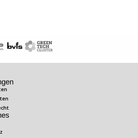
ngen
ten
ten
echt
hes
z