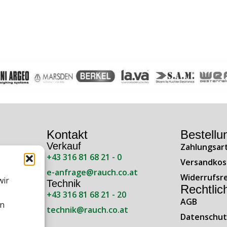
Kontakt
Bestellu
Verkauf
Zahlungsar
+43 316 81 68 21 - 0
ße 138
Versandkos
e-anfrage@rauch.co.at
Widerrufsr
wir
Technik
Rechtlic
+43 316 81 68 21 - 20
AGB
en
technik@rauch.co.at
 Uhr
Datenschut