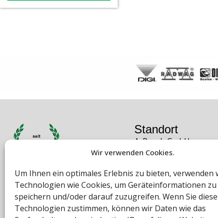
Standort
A. Rauch GmbH
Wir verwenden Cookies.
Liebenauer Hauptstra
8041 Graz
Um Ihnen ein optimales Erlebnis zu bieten, verwenden 
Österreich
Technologien wie Cookies, um Geräteinformationen zu
Öffnungszeiten
speichern und/oder darauf zuzugreifen. Wenn Sie dies
Mo – Do: 08:00 – 16:30
Technologien zustimmen, können wir Daten wie das