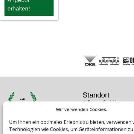
Angebot
erhalten!
Standort
A. Rauch GmbH
Wir verwenden Cookies.
Liebenauer Hauptstra
8041 Graz
Um Ihnen ein optimales Erlebnis zu bieten, verwenden 
Österreich
Technologien wie Cookies, um Geräteinformationen zu