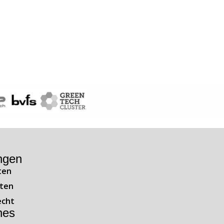
ngen
ten
ten
echt
hes