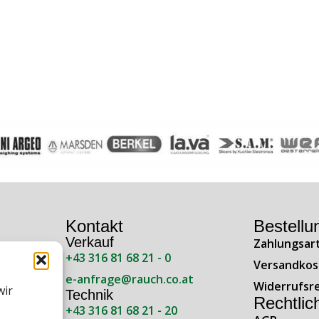
Kontakt
Bestellu
Verkauf
Zahlungsar
+43 316 81 68 21 - 0
ße 138
Versandkos
e-anfrage@rauch.co.at
Widerrufsr
wir
Technik
Rechtlic
+43 316 81 68 21 - 20