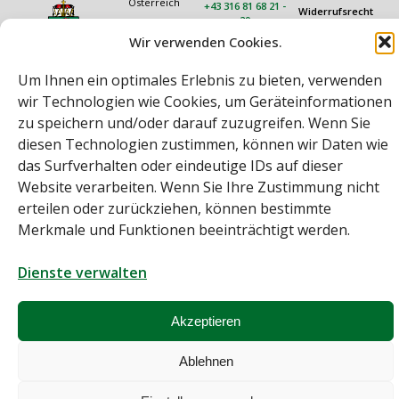
Österreich
+43 316 81 68 21 -
Widerrufsrecht
20
Rechtliches
Öffnungszeiten
technik@rauch.co.at
Wir verwenden Cookies.
AGB
Mo – Do: 08:00 –
16:30 Uhr
Datenschutz
Um Ihnen ein optimales Erlebnis zu bieten, verwenden
Freitag: 08:00 –
Impressum
14:30 Uhr
wir Technologien wie Cookies, um Geräteinformationen
zu speichern und/oder darauf zuzugreifen. Wenn Sie
diesen Technologien zustimmen, können wir Daten wie
das Surfverhalten oder eindeutige IDs auf dieser
Website verarbeiten. Wenn Sie Ihre Zustimmung nicht
erteilen oder zurückziehen, können bestimmte
Merkmale und Funktionen beeinträchtigt werden.
Bei diesem Webshop handelt es sich um einen B2B-Webshop
A. Rauch GmbH – Ihr Experte aus Österreich für Waagen, Eich- &
Kalibrierservice, Sprühnebel-Zerstäubungstechnik und
Dienste verwalten
Lebensmittelmaschinen.
Sämtliche Angebote der A. Rauch GmbH richten sich nicht an Verbraucher,
sondern ausschließlich an gewerbliche Kunden, Institutionen, Kommunen
Akzeptieren
usw. aus Österreich, Deutschland und der Schweiz (weitere Länder auf
Anfrage).
Alle Preisangaben zzgl. MwSt. und zzgl. Versandkosten
Ablehnen
© A. Rauch GmbH 2026