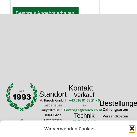
Bestpreis Angebot erhalten!
Kontakt
Standort
Verkauf
A. Rauch GmbH
+43 316 81 68 21 - 0
Bestellung
Liebenauer
e-
Zahlungsarten
Hauptstraße 138
anfrage@rauch.co.at
Technik
8041 Graz
Versandkosten
Österreich
+43 316 81 68 21 -
Widerrufsrecht
20
Rechtliches
Wir verwenden Cookies.
Öffnungszeiten
technik@rauch.co.at
AGB
Mo – Do: 08:00 –