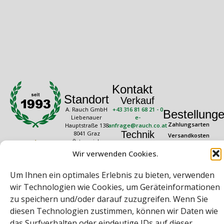
Kontakt
Standort
Verkauf
A. Rauch GmbH
+43 316 81 68 21 - 0
Bestellung
Liebenauer
e-
Zahlungsarten
Hauptstraße 138
anfrage@rauch.co.at
Technik
8041 Graz
Versandkosten
Österreich
+43 316 81 68 21 -
Widerrufsrecht
20
Wir verwenden Cookies.
Rechtliches
Öffnungszeiten
technik@rauch.co.at
AGB
Mo – Do: 08:00 –
Um Ihnen ein optimales Erlebnis zu bieten, verwenden
16:30 Uhr
Datenschutz
Freitag: 08:00 –
wir Technologien wie Cookies, um Geräteinformationen
Impressum
14:30 Uhr
zu speichern und/oder darauf zuzugreifen. Wenn Sie
diesen Technologien zustimmen, können wir Daten wie
das Surfverhalten oder eindeutige IDs auf dieser