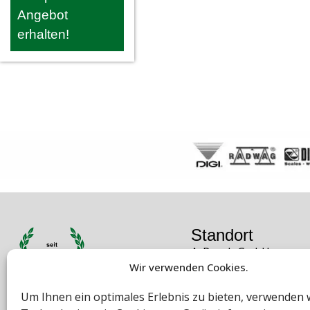
Angebot
erhalten!
Standort
A. Rauch GmbH
Wir verwenden Cookies.
Liebenauer Hauptstra
8041 Graz
Um Ihnen ein optimales Erlebnis zu bieten, verwenden 
Österreich