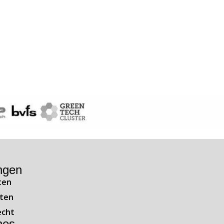
ngen
ten
ten
echt
hes