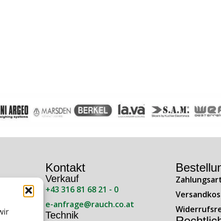
Kontakt
Bestellu
Verkauf
Zahlungsar
+43 316 81 68 21 - 0
ße 138
Versandkos
e-anfrage@rauch.co.at
Widerrufsr
wir
Technik
Rechtlic