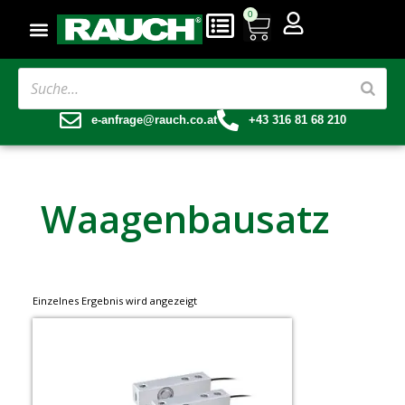
0
e-anfrage@rauch.co.at
+43 316 81 68 210
Waagenbausatz
Einzelnes Ergebnis wird angezeigt