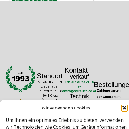
Kontakt
Standort
Verkauf
A. Rauch GmbH
+43 316 81 68 21 - 0
Bestellung
Liebenauer
e-
Zahlungsarten
Hauptstraße 138
anfrage@rauch.co.at
Technik
8041 Graz
Versandkosten
Österreich
+43 316 81 68 21 -
Widerrufsrecht
20
Wir verwenden Cookies.
Rechtliches
Öffnungszeiten
technik@rauch.co.at
AGB
Mo – Do: 08:00 –
Um Ihnen ein optimales Erlebnis zu bieten, verwenden
16:30 Uhr
Datenschutz
Freitag: 08:00 –
wir Technologien wie Cookies, um Geräteinformationen
Impressum