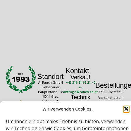
Kontakt
Standort
Verkauf
A. Rauch GmbH
+43 316 81 68 21 - 0
Bestellung
Liebenauer
e-
Zahlungsarten
Hauptstraße 138
anfrage@rauch.co.at
Technik
8041 Graz
Versandkosten
Österreich
+43 316 81 68 21 -
Widerrufsrecht
20
Wir verwenden Cookies.
Rechtliches
Öffnungszeiten
technik@rauch.co.at
AGB
Mo – Do: 08:00 –
Um Ihnen ein optimales Erlebnis zu bieten, verwenden
16:30 Uhr
Datenschutz
Freitag: 08:00 –
wir Technologien wie Cookies, um Geräteinformationen
Impressum
14:30 Uhr