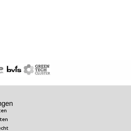
ngen
ten
ten
echt