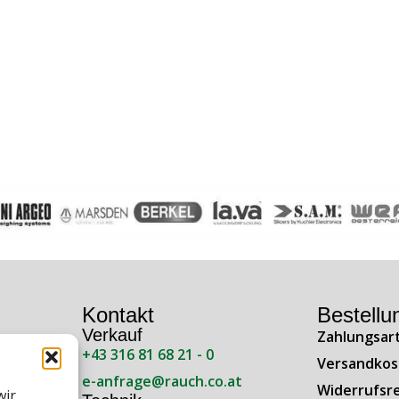
Kontakt
Bestellu
Verkauf
Zahlungsar
+43 316 81 68 21 - 0
ße 138
Versandkos
e-anfrage@rauch.co.at
Widerrufsr
wir