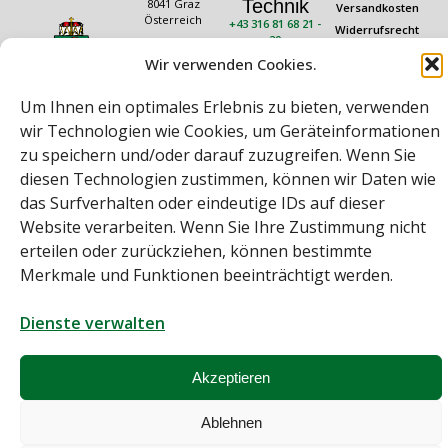
Technik
8041 Graz
Versandkosten
Österreich
+43 316 81 68 21 -
Widerrufsrecht
20
Rechtliches
Öffnungszeiten
technik@rauch.co.at
Wir verwenden Cookies.
AGB
Mo – Do: 08:00 –
16:30 Uhr
Datenschutz
Um Ihnen ein optimales Erlebnis zu bieten, verwenden
Freitag: 08:00 –
Impressum
14:30 Uhr
wir Technologien wie Cookies, um Geräteinformationen
zu speichern und/oder darauf zuzugreifen. Wenn Sie
diesen Technologien zustimmen, können wir Daten wie
das Surfverhalten oder eindeutige IDs auf dieser
Website verarbeiten. Wenn Sie Ihre Zustimmung nicht
erteilen oder zurückziehen, können bestimmte
Merkmale und Funktionen beeinträchtigt werden.
Bei diesem Webshop handelt es sich um einen B2B-Webshop
A. Rauch GmbH – Ihr Experte aus Österreich für Waagen, Eich- &
Kalibrierservice, Sprühnebel-Zerstäubungstechnik und
Dienste verwalten
Lebensmittelmaschinen.
Sämtliche Angebote der A. Rauch GmbH richten sich nicht an Verbraucher,
sondern ausschließlich an gewerbliche Kunden, Institutionen, Kommunen
Akzeptieren
usw. aus Österreich, Deutschland und der Schweiz (weitere Länder auf
Anfrage).
Alle Preisangaben zzgl. MwSt. und zzgl. Versandkosten
Ablehnen
© A. Rauch GmbH 2026