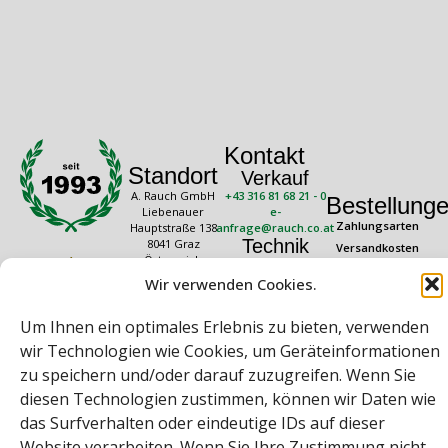
Kontakt
Standort
Verkauf
A. Rauch GmbH
+43 316 81 68 21 - 0
Bestellung
Liebenauer
e-
Zahlungsarten
Hauptstraße 138
anfrage@rauch.co.at
Technik
8041 Graz
Versandkosten
Österreich
+43 316 81 68 21 -
Widerrufsrecht
20
Wir verwenden Cookies.
Rechtliches
Öffnungszeiten
technik@rauch.co.at
AGB
Mo – Do: 08:00 –
Um Ihnen ein optimales Erlebnis zu bieten, verwenden
16:30 Uhr
Datenschutz
Freitag: 08:00 –
wir Technologien wie Cookies, um Geräteinformationen
Impressum
14:30 Uhr
zu speichern und/oder darauf zuzugreifen. Wenn Sie
diesen Technologien zustimmen, können wir Daten wie
das Surfverhalten oder eindeutige IDs auf dieser
Website verarbeiten. Wenn Sie Ihre Zustimmung nicht